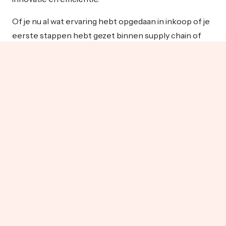
Of je nu al wat ervaring hebt opgedaan in inkoop of je
eerste stappen hebt gezet binnen supply chain of
procurement: wij helpen je om je ambities waar te
maken. Jij brengt de energie en leergierigheid mee, wij
zorgen voor de juiste projecten én de begeleiding die
je nodig hebt om door te groeien.
Wat ga je doen?
Als junior inkoper werk je op projectbasis mee aan
uiteenlopende inkooptrajecten. Denk aan het
ondersteunen bij leveranciersselectie, het
analyseren van inkoopdata of het verbeteren van
inkoopprocessen. Samen zorgen we ervoor dat jouw
opdrachten passen bij jouw groeipad.