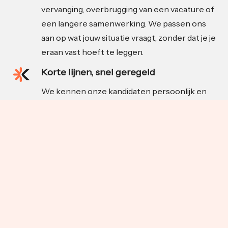
vervanging, overbrugging van een vacature of
een langere samenwerking. We passen ons
aan op wat jouw situatie vraagt, zonder dat je je
eraan vast hoeft te leggen.
Korte lijnen, snel geregeld
We kennen onze kandidaten persoonlijk en
schakelen snel als de situatie daarom vraagt.
Zodra er een match is, nemen wij het proces
uit handen. Van introductie tot begeleiding,
zodat jij je kunt focussen op je werk.
Achtergrond in food en FMCG
Katakle komt voort uit Indusource, een
onafhankelijke inkooporganisatie met diepe
wortels in de food- en maakindustrie. We