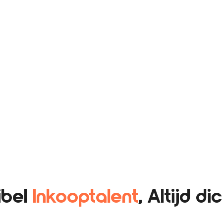
ibel
Inkooptalent
, Altijd di