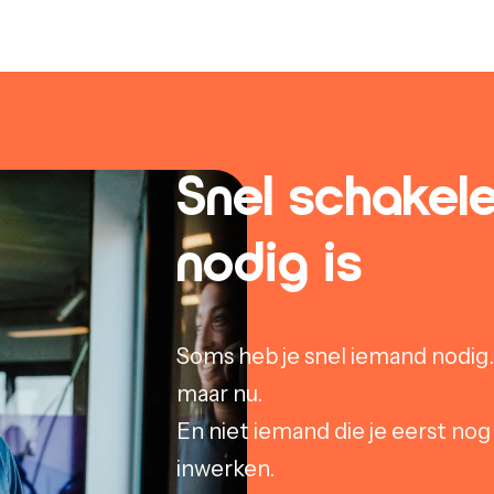
Snel schakele
nodig is
Soms heb je snel iemand nodig.
maar nu.
En niet iemand die je eerst no
inwerken.