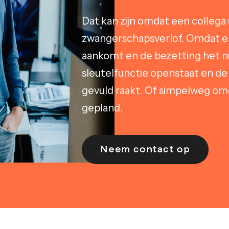
Dat kan zijn omdat een collega 
zwangerschapsverlof. Omdat e
aankomt en de bezetting het n
sleutelfunctie openstaat en de
gevuld raakt. Of simpelweg omd
gepland.
Neem contact op