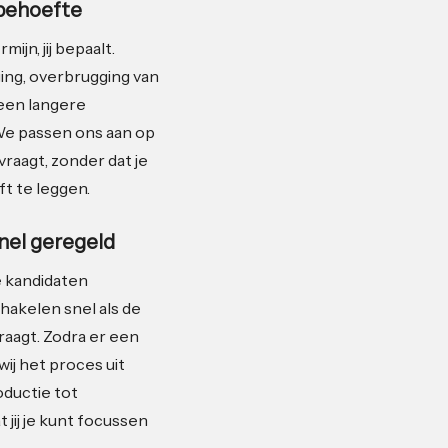
 behoefte
mijn, jij bepaalt.
ging, overbrugging van
een langere
e passen ons aan op
vraagt, zonder dat je
ft te leggen.
snel geregeld
 kandidaten
hakelen snel als de
raagt. Zodra er een
ij het proces uit
oductie tot
 jij je kunt focussen