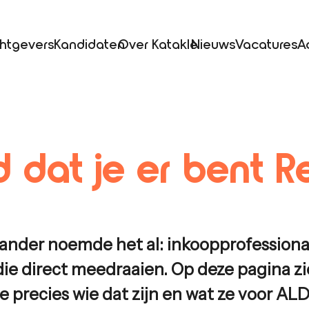
htgevers
Kandidaten
Over Katakle
Nieuws
Vacatures
A
 dat je er bent
R
ander noemde het al: inkoopprofessiona
die direct meedraaien. Op deze pagina zi
je precies wie dat zijn en wat ze voor
ALD