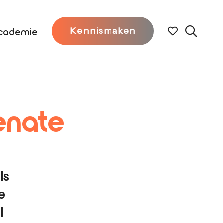
cademie
Kennismaken
enate
ls
e
I