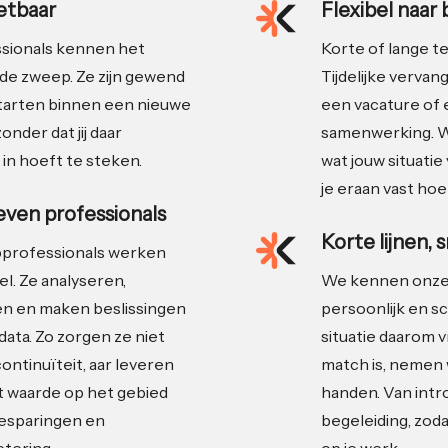
zetbaar
Flexibel naar
sionals kennen het
Korte of lange ter
de zweep. Ze zijn gewend
Tijdelijke vervan
starten binnen een nieuwe
een vacature of 
zonder dat jij daar
samenwerking. W
 in hoeft te steken.
wat jouw situatie 
je eraan vast hoe
ven professionals
Korte lijnen, 
professionals werken
el. Ze analyseren,
We kennen onze
 en maken beslissingen
persoonlijk en sc
data. Zo zorgen ze niet
situatie daarom v
continuïteit, aar leveren
match is, nemen w
t waarde op het gebied
handen. Van intr
esparingen en
begeleiding, zodat