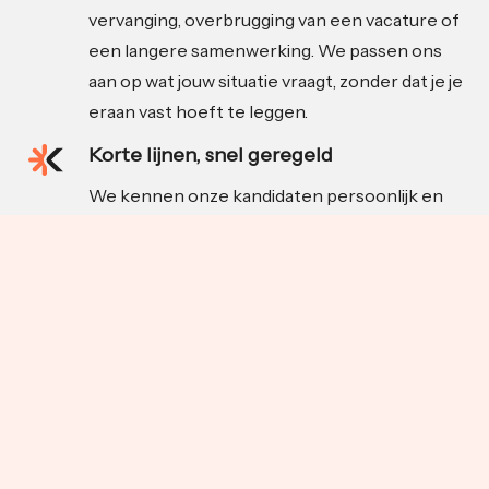
vervanging, overbrugging van een vacature of
een langere samenwerking. We passen ons
aan op wat jouw situatie vraagt, zonder dat je je
eraan vast hoeft te leggen.
Korte lijnen, snel geregeld
We kennen onze kandidaten persoonlijk en
schakelen snel als de situatie daarom vraagt.
Zodra er een match is, nemen wij het proces
uit handen. Van introductie tot begeleiding,
zodat jij je kunt focussen op je werk.
Achtergrond in food en FMCG
Katakle komt voort uit Indusource, een
onafhankelijke inkooporganisatie met diepe
wortels in de food- en maakindustrie. We