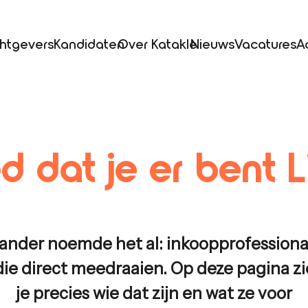
htgevers
Kandidaten
Over Katakle
Nieuws
Vacatures
A
d dat je er bent
L
ander noemde het al: inkoopprofessiona
die direct meedraaien. Op deze pagina zi
je precies wie dat zijn en wat ze voor