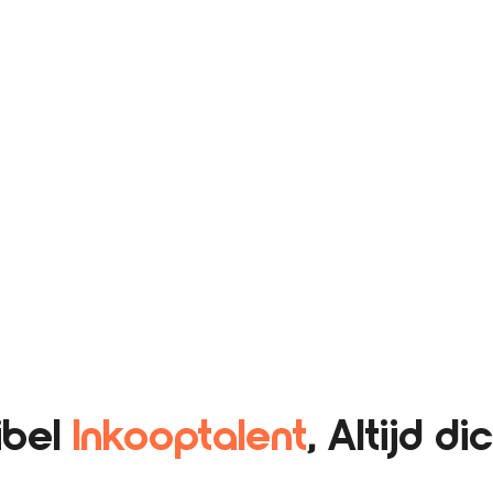
ibel
Inkooptalent
, Altijd di