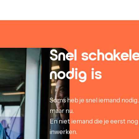
Snel schakele
nodig is
Soms heb je snel iemand nodig.
maar nu.
En niet iemand die je eerst no
inwerken.