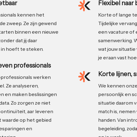
zetbaar
Flexibel naar
sionals kennen het
Korte of lange ter
de zweep. Ze zijn gewend
Tijdelijke vervan
starten binnen een nieuwe
een vacature of 
zonder dat jij daar
samenwerking. W
 in hoeft te steken.
wat jouw situatie 
je eraan vast hoe
ven professionals
Korte lijnen, 
professionals werken
el. Ze analyseren,
We kennen onze
 en maken beslissingen
persoonlijk en sc
data. Zo zorgen ze niet
situatie daarom v
continuïteit, aar leveren
match is, nemen w
t waarde op het gebied
handen. Van intr
esparingen en
begeleiding, zodat