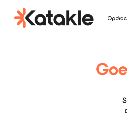
Opdrac
Goe
S