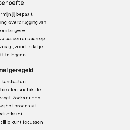
 behoefte
mijn, jij bepaalt.
ging, overbrugging van
een langere
e passen ons aan op
vraagt, zonder dat je
ft te leggen.
snel geregeld
 kandidaten
hakelen snel als de
raagt. Zodra er een
ij het proces uit
oductie tot
 jij je kunt focussen