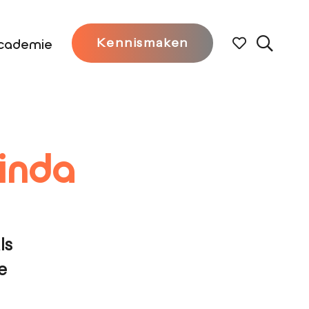
cademie
Kennismaken
inda
ls
e