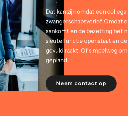
Dat kan zijn omdat een collega 
zwangerschapsverlof. Omdat e
aankomt en de bezetting het n
sleutelfunctie openstaat en de
gevuld raakt. Of simpelweg omd
gepland.
Neem contact op