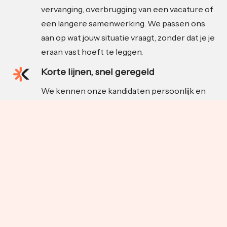
vervanging, overbrugging van een vacature of
een langere samenwerking. We passen ons
aan op wat jouw situatie vraagt, zonder dat je je
eraan vast hoeft te leggen.
Korte lijnen, snel geregeld
We kennen onze kandidaten persoonlijk en
schakelen snel als de situatie daarom vraagt.
Zodra er een match is, nemen wij het proces
uit handen. Van introductie tot begeleiding,
zodat jij je kunt focussen op je werk.
Achtergrond in food en FMCG
Katakle komt voort uit Indusource, een
onafhankelijke inkooporganisatie met diepe
wortels in de food- en maakindustrie. We