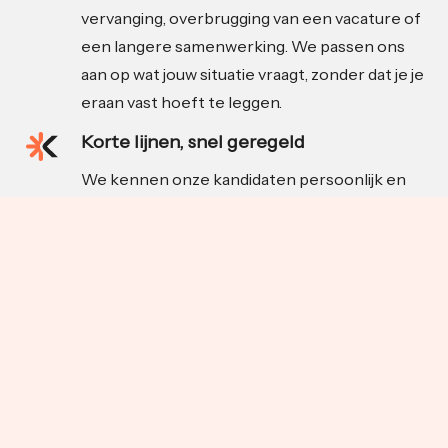
vervanging, overbrugging van een vacature of
een langere samenwerking. We passen ons
aan op wat jouw situatie vraagt, zonder dat je je
eraan vast hoeft te leggen.
Korte lijnen, snel geregeld
We kennen onze kandidaten persoonlijk en
schakelen snel als de situatie daarom vraagt.
Zodra er een match is, nemen wij het proces
uit handen. Van introductie tot begeleiding,
zodat jij je kunt focussen op je werk.
Achtergrond in food en FMCG
Katakle komt voort uit Indusource, een
onafhankelijke inkooporganisatie met diepe
wortels in de food- en maakindustrie. We