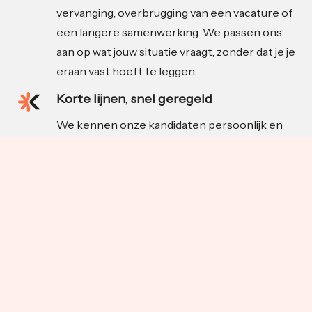
vervanging, overbrugging van een vacature of
een langere samenwerking. We passen ons
aan op wat jouw situatie vraagt, zonder dat je je
eraan vast hoeft te leggen.
Korte lijnen, snel geregeld
We kennen onze kandidaten persoonlijk en
schakelen snel als de situatie daarom vraagt.
Zodra er een match is, nemen wij het proces
uit handen. Van introductie tot begeleiding,
zodat jij je kunt focussen op je werk.
Achtergrond in food en FMCG
Katakle komt voort uit Indusource, een
onafhankelijke inkooporganisatie met diepe
wortels in de food- en maakindustrie. We