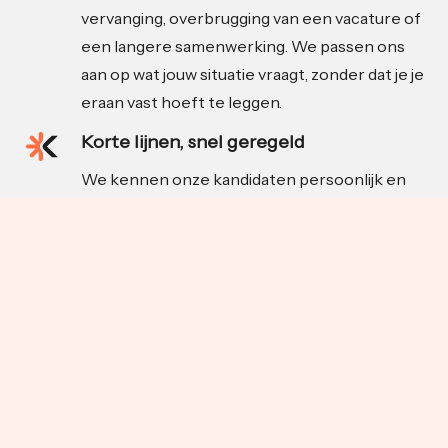
vervanging, overbrugging van een vacature of
een langere samenwerking. We passen ons
aan op wat jouw situatie vraagt, zonder dat je je
eraan vast hoeft te leggen.
Korte lijnen, snel geregeld
We kennen onze kandidaten persoonlijk en
schakelen snel als de situatie daarom vraagt.
Zodra er een match is, nemen wij het proces
uit handen. Van introductie tot begeleiding,
zodat jij je kunt focussen op je werk.
Achtergrond in food en FMCG
Katakle komt voort uit Indusource, een
onafhankelijke inkooporganisatie met diepe
wortels in de food- en maakindustrie. We