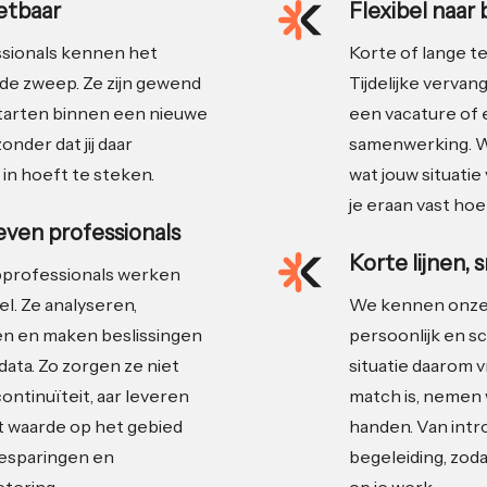
zetbaar
Flexibel naar
sionals kennen het
Korte of lange ter
de zweep. Ze zijn gewend
Tijdelijke vervan
starten binnen een nieuwe
een vacature of 
zonder dat jij daar
samenwerking. W
 in hoeft te steken.
wat jouw situatie 
je eraan vast hoe
ven professionals
Korte lijnen, 
professionals werken
el. Ze analyseren,
We kennen onze
 en maken beslissingen
persoonlijk en sc
data. Zo zorgen ze niet
situatie daarom v
continuïteit, aar leveren
match is, nemen w
t waarde op het gebied
handen. Van intr
esparingen en
begeleiding, zodat