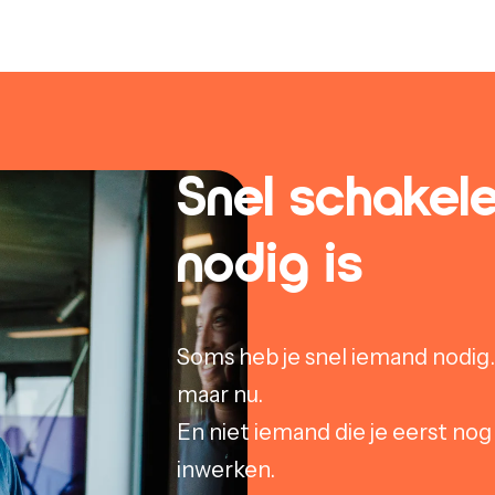
Snel schakele
nodig is
Soms heb je snel iemand nodig.
maar nu.
En niet iemand die je eerst no
inwerken.