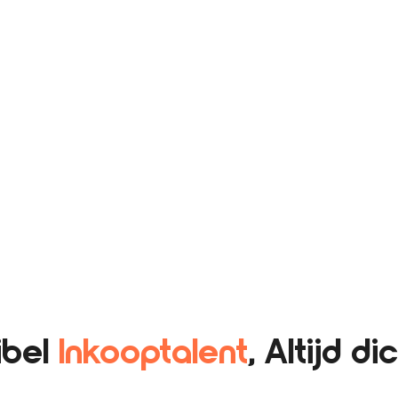
ibel
Inkooptalent
, Altijd di