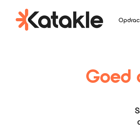
Opdrac
Goed d
S