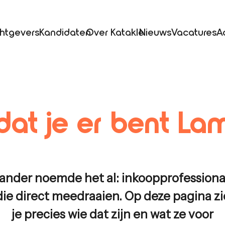
htgevers
Kandidaten
Over Katakle
Nieuws
Vacatures
A
at je er bent
La
ander noemde het al: inkoopprofessiona
die direct meedraaien. Op deze pagina zi
je precies wie dat zijn en wat ze voor