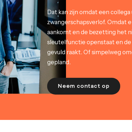
Dat kan zijn omdat een collega 
zwangerschapsverlof. Omdat e
aankomt en de bezetting het n
sleutelfunctie openstaat en de
gevuld raakt. Of simpelweg omd
gepland.
Neem contact op