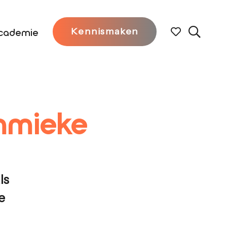
cademie
Kennismaken
mmieke
ls
e