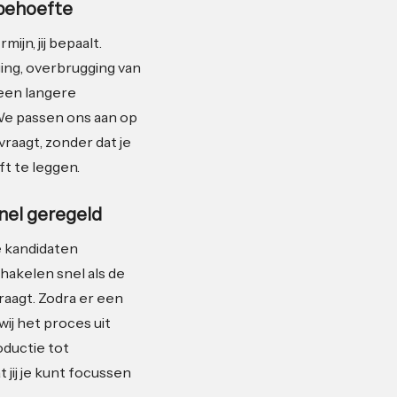
 behoefte
mijn, jij bepaalt.
ging, overbrugging van
een langere
e passen ons aan op
vraagt, zonder dat je
ft te leggen.
snel geregeld
 kandidaten
hakelen snel als de
raagt. Zodra er een
ij het proces uit
oductie tot
 jij je kunt focussen