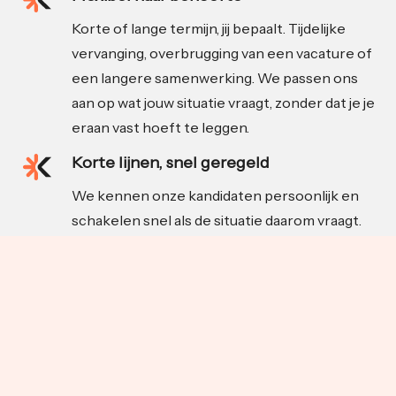
Korte of lange termijn, jij bepaalt. Tijdelijke
vervanging, overbrugging van een vacature of
een langere samenwerking. We passen ons
aan op wat jouw situatie vraagt, zonder dat je je
eraan vast hoeft te leggen.
Korte lijnen, snel geregeld
We kennen onze kandidaten persoonlijk en
schakelen snel als de situatie daarom vraagt.
Zodra er een match is, nemen wij het proces
uit handen. Van introductie tot begeleiding,
zodat jij je kunt focussen op je werk.
Achtergrond in food en FMCG
Katakle komt voort uit Indusource, een
onafhankelijke inkooporganisatie met diepe