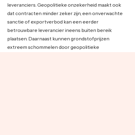
leveranciers. Geopolitieke onzekerheid maakt ook
dat contracten minder zeker zijn, een onverwachte
sanctie of exportverbod kan een eerder
betrouwbare leverancier ineens buiten bereik
plaatsen. Daarnaast kunnen grondstofprijzen
extreem schommelen door geopolitieke
gebeurtenissen (bijvoorbeeld olie- en gasprijzen
door conflicten), wat weer inflatie aanjaagt. Het
resultaat is een complexe puzzel waarbij inkopers
continu moeten afwegen: kostprijs versus
leveringszekerheid. Zoals consultants van Boston
Consulting Group (BCG) opmerken, staan CEO’s en
inkoopdirecteuren voor de uitdaging om kosten te
reduceren in een tijd van hoge inflatie, én
tegelijkertijd de toegang tot belangrijke markten
veilig te stellen en hun supply chain veerkrachtig te