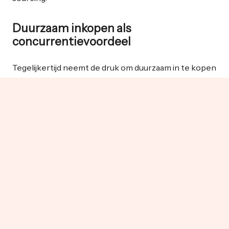
Duurzaam inkopen als
concurrentievoordeel
Tegelijkertijd neemt de druk om duurzaam in te kopen
toe. Consumenten, maar ook retailers zoals Albert
Heijn en Jumbo, stellen strengere eisen aan
productduurzaamheid en transparantie. Nieuwe
Europese regelgeving verplicht bedrijven binnenkort
om expliciet aan te tonen hoe duurzaam hun
leveranciers zijn.
Dit betekent extra werk voor inkoopteams.
Leveranciers moeten worden gescreend op
duurzaamheidscertificaten, audits uitgevoerd, en
resultaten nauwkeurig gerapporteerd. Omdat